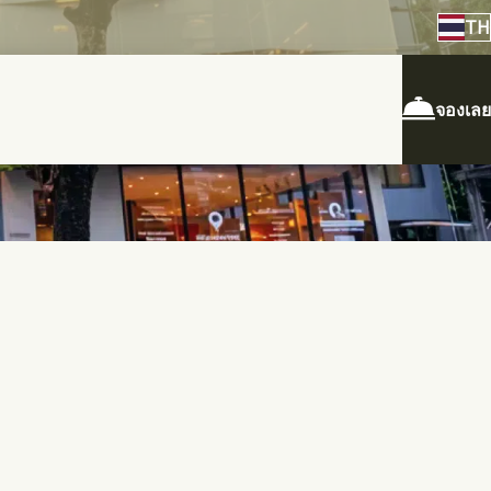
TH
จองเลย