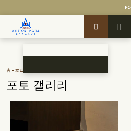
KO
홈
–
호텔에 대해
–
사진
포토 갤러리