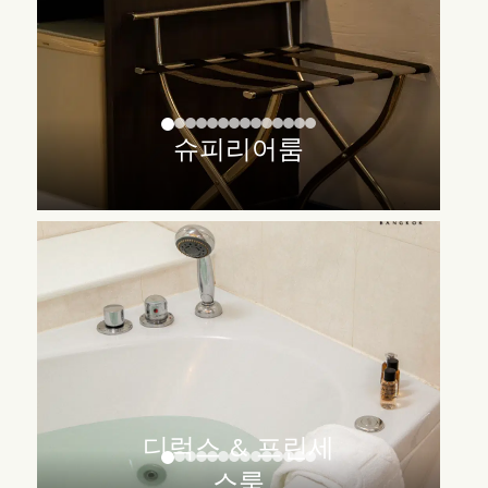
슈피리어룸
디럭스 & 프린세
스룸