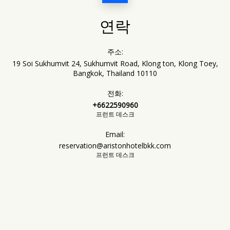
연락
주소:
19 Soi Sukhumvit 24, Sukhumvit Road, Klong ton, Klong Toey,
Bangkok, Thailand 10110
전화:
+6622590960
프런트 데스크
Email:
reservation@aristonhotelbkk.com
프런트 데스크